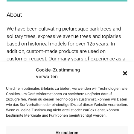
About
We have been cultivating picturesque park trees and
solitary trees, expressive avenue trees and topiaries
based on historical models for over 125 years. In
addition, custom-made products are used on
customer request. Our many years of experience as a
tree broker enables us to be in contact with a Europe-
Cookie-Zustimmung
wide network of specialized partner tree nurseries in
verwalten
order to meet even the most unusual customer
requests. In addition, we offer exclusive handmade
Um dir ein optimales Erlebnis zu bieten, verwenden wir Technologien wie
Cookies, um Geräteinformationen zu speichern und/oder darauf
planters from manufacturers all over Europe. Garden
zuzugreifen. Wenn du diesen Technologien zustimmst, können wir Daten
antiques and minimalist water basins complement our
wie das Surfverhalten oder eindeutige IDs auf dieser Website verarbeiten.
Wenn du deine Zustimmung nicht erteilst oder zurückziehst, können
portfolio.
bestimmte Merkmale und Funktionen beeinträchtigt werden.
Explore more
Akzeptieren